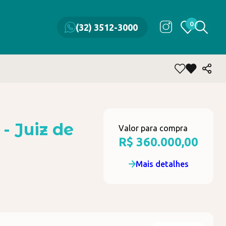
0
0
(32) 3512-3000
(32) 3512-3000
- Juiz de
Valor para compra
R$ 360.000,00
Mais detalhes