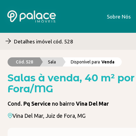
Sobre Nós
Sobre Nós
Detalhes imóvel cód. 528
Cód. 528
Sala
Disponível para
Venda
Salas à venda, 40 m² por
Fora/MG
Cond.
Pq Service
no bairro
Vina Del Mar
Vina Del Mar, Juiz de Fora, MG