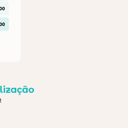
00
00
lização
!