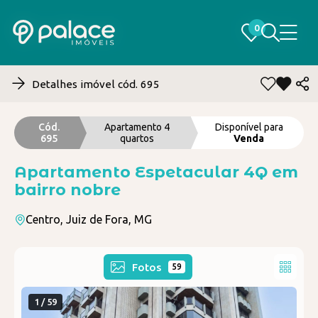
0
0
Detalhes imóvel cód. 695
Cód.
Apartamento 4
Disponível para
695
quartos
Venda
Apartamento Espetacular 4Q em
bairro nobre
Centro, Juiz de Fora, MG
Fotos
59
1 / 59