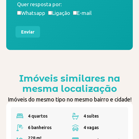
Quer resposta por:
Whatsapp
Ligação
E-mail
Enviar
Imóveis similares na
mesma localização
Imóveis do mesmo tipo no mesmo bairro e cidade!
4 quartos
4 suítes
6 banheiros
4 vagas
228 m²