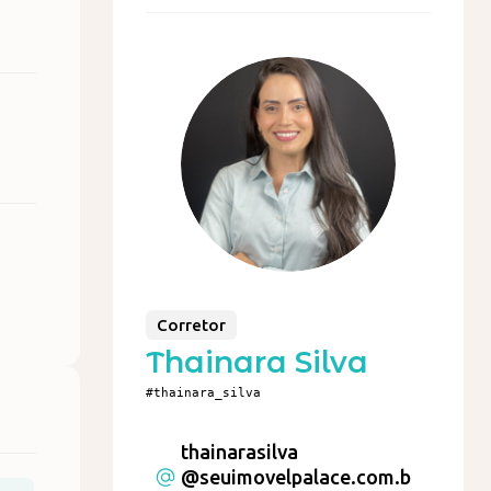
Corretor
Thainara Silva
#thainara_silva
thainarasilva
@seuimovelpalace.com.b