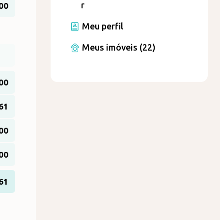
r
00
Meu perfil
Meus imóveis (22)
,00
61
00
,00
,61