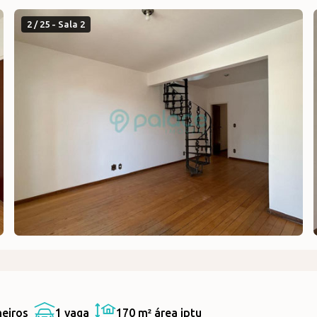
2 / 25 - Sala 2
heiros
1 vaga
170 m²
área iptu