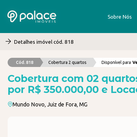
Sobre Nós
Sobre Nós
Detalhes imóvel cód. 818
Cód. 818
Cobertura 2 quartos
Disponível para
V
Cobertura com 02 quart
por R$ 350.000,00 e Loca
Mundo Novo, Juiz de Fora, MG