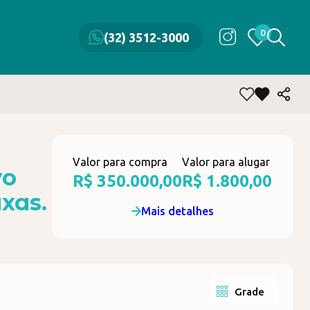
0
0
(32) 3512-3000
(32) 3512-3000
Valor para compra
Valor para alugar
vo
R$ 350.000,00
R$ 1.800,00
xas.
Mais detalhes
Grade