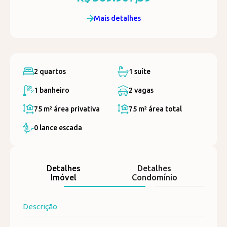
Mais detalhes
2 quartos
1 suíte
1 banheiro
2 vagas
75 m²
área privativa
75 m²
área total
0 lance escada
Detalhes
Detalhes
Imóvel
Condomínio
Descrição