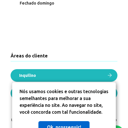
Fechado domingo
Áreas do cliente
Inquilino
Nós usamos cookies e outras tecnologias
Proprietário
semelhantes para melhorar a sua
experiência no site. Ao navegar no site,
você concorda com tal funcionalidade.
Um projeto
Inovandoweb.com
+
Robustcrm.io
Ok, prosseguir!