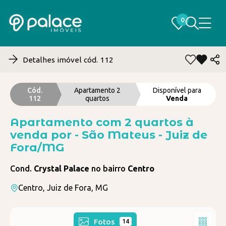
0
0
Detalhes imóvel cód. 112
Cód.
Apartamento 2
Disponível para
112
quartos
Venda
Apartamento com 2 quartos à
venda por - São Mateus - Juiz de
Fora/MG
Cond.
Crystal Palace
no bairro
Centro
Centro, Juiz de Fora, MG
Fotos
14