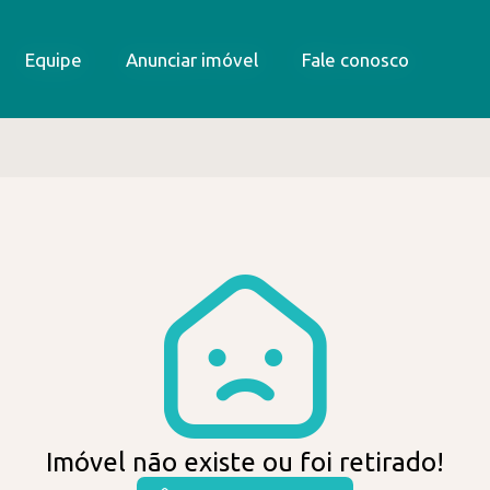
Equipe
Equipe
Anunciar imóvel
Anunciar imóvel
Fale conosco
Fale conosco
Imóvel não existe ou foi retirado!