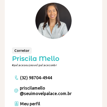
Corretor
Priscila Mello
#palaceseuimovelpalacecombr
(32) 98704-4944
priscilamello
@seuimovelpalace.com.br
Meu perfil