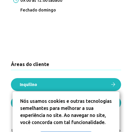
09:00 ás 12:00 sábado
Fechado domingo
Áreas do cliente
Inquilino
Nós usamos cookies e outras tecnologias
Proprietário
semelhantes para melhorar a sua
experiência no site. Ao navegar no site,
você concorda com tal funcionalidade.
Um projeto
Inovandoweb.com
+
Robustcrm.io