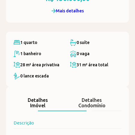
Mais detalhes
1 quarto
0 suíte
1 banheiro
0 vaga
28 m²
área privativa
31 m²
área total
0 lance escada
Detalhes
Detalhes
Imóvel
Condomínio
Descrição