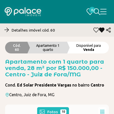
0
0
Detalhes imóvel cód. 60
Cód.
Apartamento 1
Disponível para
60
quarto
Venda
Apartamento com 1 quarto para
venda, 28 m² por R$ 150.000,00 -
Centro - Juiz de Fora/MG
Cond.
Ed Solar Presidente Vargas
no bairro
Centro
Centro, Juiz de Fora, MG
Fotos
10